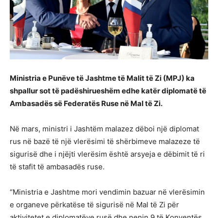
Ministria e Punëve të Jashtme të Malit të Zi (MPJ) ka
shpallur sot të padëshirueshëm edhe katër diplomatë të
Ambasadës së Federatës Ruse në Mal të Zi.
Në mars, ministri i Jashtëm malazez dëboi një diplomat
rus në bazë të një vlerësimi të shërbimeve malazeze të
sigurisë dhe i njëjti vlerësim është arsyeja e dëbimit të ri
të stafit të ambasadës ruse.
“Ministria e Jashtme mori vendimin bazuar në vlerësimin
e organeve përkatëse të sigurisë në Mal të Zi për
aktivitetet e diplomatëve rusë dhe nenin 9 të Konventës