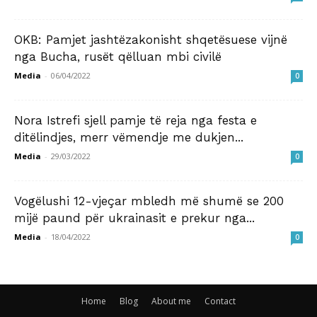
OKB: Pamjet jashtëzakonisht shqetësuese vijnë
nga Bucha, rusët qëlluan mbi civilë
Media
-
06/04/2022
0
Nora Istrefi sjell pamje të reja nga festa e
ditëlindjes, merr vëmendje me dukjen...
Media
-
29/03/2022
0
Vogëlushi 12-vjeçar mbledh më shumë se 200
mijë paund për ukrainasit e prekur nga...
Media
-
18/04/2022
0
Home
Blog
About me
Contact