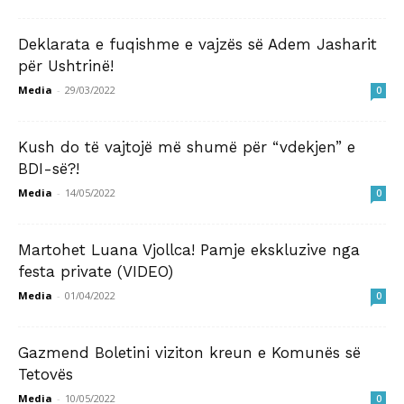
Deklarata e fuqishme e vajzës së Adem Jasharit
për Ushtrinë!
Media
-
29/03/2022
0
Kush do të vajtojë më shumë për “vdekjen” e
BDI-së?!
Media
-
14/05/2022
0
Martohet Luana Vjollca! Pamje ekskluzive nga
festa private (VIDEO)
Media
-
01/04/2022
0
Gazmend Boletini viziton kreun e Komunës së
Tetovës
Media
-
10/05/2022
0