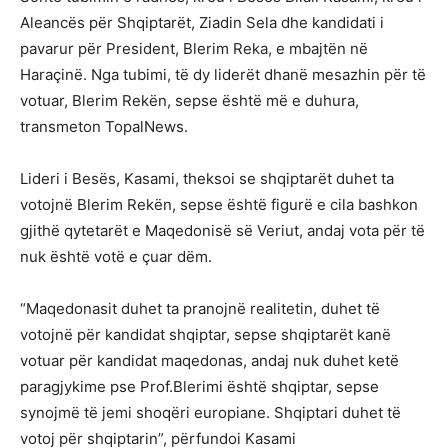
Aleancës për Shqiptarët, Ziadin Sela dhe kandidati i
pavarur për President, Blerim Reka, e mbajtën në
Haraçinë. Nga tubimi, të dy liderët dhanë mesazhin për të
votuar, Blerim Rekën, sepse është më e duhura,
transmeton TopalNews.
Lideri i Besës, Kasami, theksoi se shqiptarët duhet ta
votojnë Blerim Rekën, sepse është figurë e cila bashkon
gjithë qytetarët e Maqedonisë së Veriut, andaj vota për të
nuk është votë e çuar dëm.
“Maqedonasit duhet ta pranojnë realitetin, duhet të
votojnë për kandidat shqiptar, sepse shqiptarët kanë
votuar për kandidat maqedonas, andaj nuk duhet ketë
paragjykime pse Prof.Blerimi është shqiptar, sepse
synojmë të jemi shoqëri europiane. Shqiptari duhet të
votoj për shqiptarin”, përfundoi Kasami