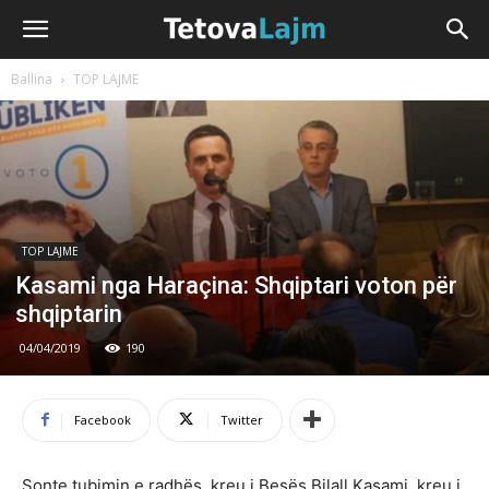
Ballina
TOP LAJME
TOP LAJME
Kasami nga Haraçina: Shqiptari voton për
shqiptarin
04/04/2019
190
Facebook
Twitter
Sonte tubimin e radhës, kreu i Besës Bilall Kasami, kreu i