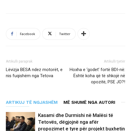
Facebook
Twitter
Artikulli paraprak
Artikulli tjetër
Lëvizja BESA ndez motorët, e
Hoxha e ‘godet’ fortë BDI-në:
nis fuqishëm nga Tetova
Është koha që të shkojë në
opozitë, PSE JO?!
ARTIKUJ TË NGJASHËM
MË SHUMË NGA AUTORI
Kasami dhe Durmishi në Malësi të
Tetovës, dëgjojnë nga afër
propozimet e tyre për projekt buxhetin