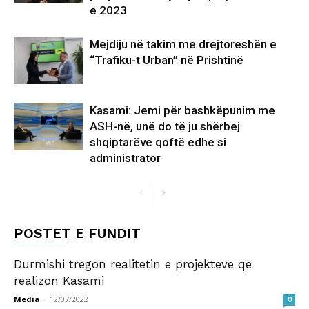
e 2023
Mejdiju në takim me drejtoreshën e
“Trafiku-t Urban” në Prishtinë
Kasami: Jemi për bashkëpunim me
ASH-në, unë do të ju shërbej
shqiptarëve qoftë edhe si
administrator
POSTET E FUNDIT
Durmishi tregon realitetin e projekteve që
realizon Kasami
Media
-
12/07/2022
0