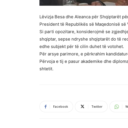
Lëvizja Besa dhe Aleanca për Shqiptarët për
President të Republikës së Maqedonisë së V
Si parti opozitare, konsiderojmë se zgjedhj
shqiptar, sepse ndryshe shqiptarët do të re
edhe subjekt për të cilin duhet të votohet.
Për arsye parimore, e përkrahim kandidatur
Përvoja e tij e pasur akademike dhe diploma
shtetit.
Facebook
Twitter
W