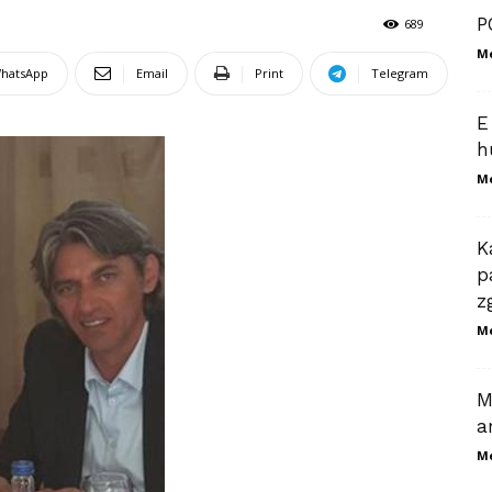
P
689
M
hatsApp
Email
Print
Telegram
E
h
M
K
p
z
M
M
a
M