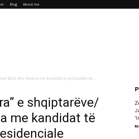
mer
Blog
About me
rëve/ BESA dhe Aleanca me kandidat të përbashkët në...
P
ra” e shqiptarëve/
Z
J
a me kandidat të
‘I
M
esidenciale