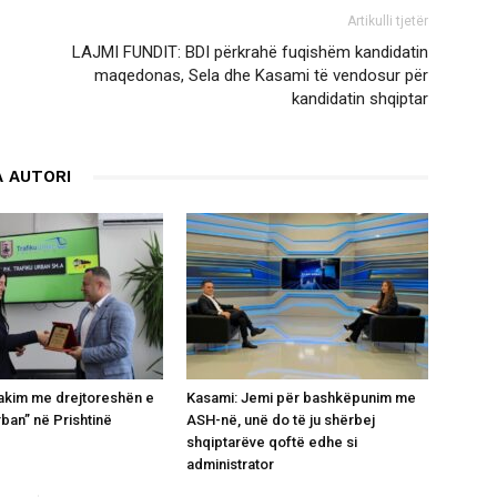
Artikulli tjetër
LAJMI FUNDIT: BDI përkrahë fuqishëm kandidatin
maqedonas, Sela dhe Kasami të vendosur për
kandidatin shqiptar
 AUTORI
takim me drejtoreshën e
Kasami: Jemi për bashkëpunim me
rban” në Prishtinë
ASH-në, unë do të ju shërbej
shqiptarëve qoftë edhe si
administrator