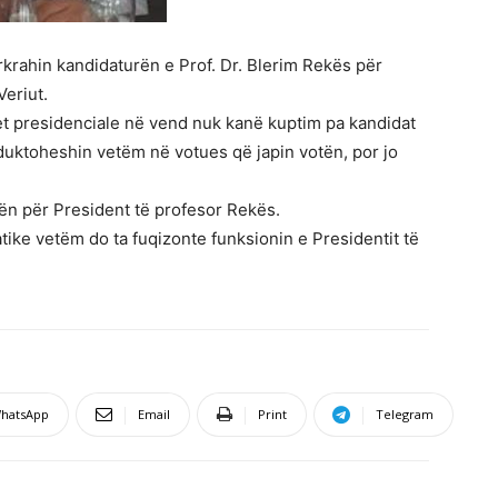
krahin kandidaturën e Prof. Dr. Blerim Rekës për
eriut.
et presidenciale në vend nuk kanë kuptim pa kandidat
duktoheshin vetëm në votues që japin votën, por jo
ën për President të profesor Rekës.
tike vetëm do ta fuqizonte funksionin e Presidentit të
hatsApp
Email
Print
Telegram