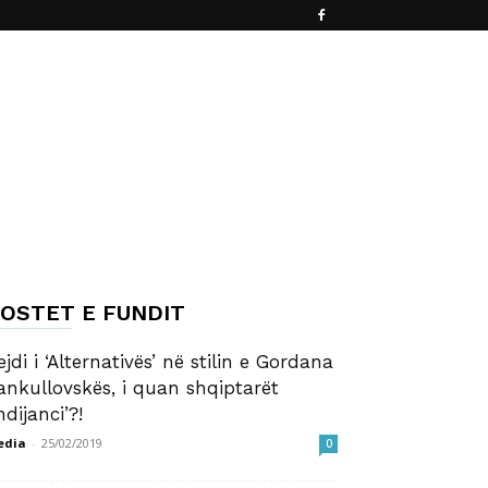
OSTET E FUNDIT
ejdi i ‘Alternativës’ në stilin e Gordana
ankullovskës, i quan shqiptarët
ndijanci’?!
edia
-
25/02/2019
0