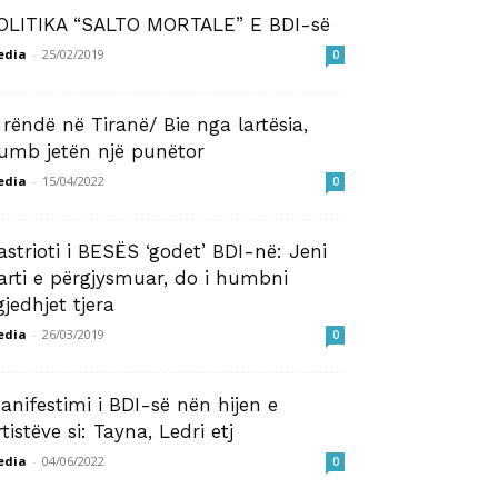
OLITIKA “SALTO MORTALE” E BDI-së
edia
-
25/02/2019
0
 rëndë në Tiranë/ Bie nga lartësia,
umb jetën një punëtor
edia
-
15/04/2022
0
astrioti i BESËS ‘godet’ BDI-në: Jeni
arti e përgjysmuar, do i humbni
gjedhjet tjera
edia
-
26/03/2019
0
anifestimi i BDI-së nën hijen e
rtistëve si: Tayna, Ledri etj
edia
-
04/06/2022
0