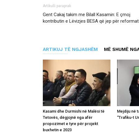
Artikulli paraprak
Gent Cakaj takim me Bilall Kasamin: E çmoj
kontributin e Lëvizjes BESA që jep për reformat
ARTIKUJ TË NGJASHËM
MË SHUMË NGA
Kasami dhe Durmishi në Malësi të
Mejdiju në 
Tetovës, dëgjojnë nga afër
“Trafiku-t U
propozimet e tyre për projekt
buxhetin e 2023