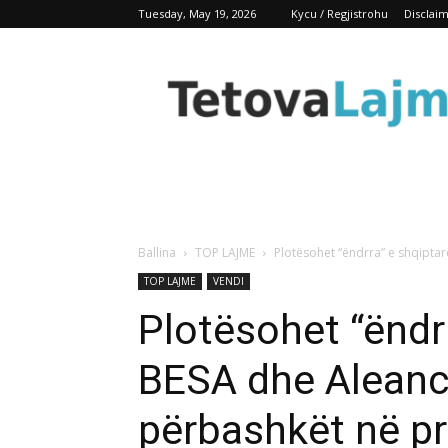
Tuesday, May 19, 2026
Kycu / Regjistrohu
Disclai
TetovaLajm
Ballina
TOP LAJME
Plotësohet “ëndrra” e shqipta
TOP LAJME
VENDI
Plotësohet “ëndr
BESA dhe Aleanc
përbashkët në pr