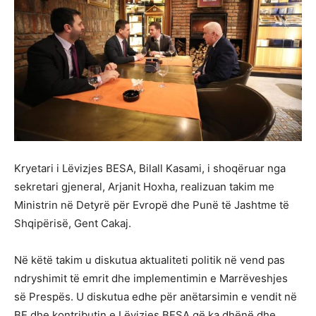
Kryetari i Lëvizjes BESA, Bilall Kasami, i shoqëruar nga
sekretari gjeneral, Arjanit Hoxha, realizuan takim me
Ministrin në Detyrë për Evropë dhe Punë të Jashtme të
Shqipërisë, Gent Cakaj.
Në këtë takim u diskutua aktualiteti politik në vend pas
ndryshimit të emrit dhe implementimin e Marrëveshjes
së Prespës. U diskutua edhe për anëtarsimin e vendit në
BE dhe kontributin e Lëvizjes BESA që ka dhënë dhe