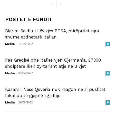
POSTET E FUNDIT
Blerim Sejdiu i Lëvizjes BESA, mirëpritet nga
shumë atdhetarë Italian
Media
-
22/05/2022
0
Pas Greqisë dhe Italisë vjen Gjermania, 27300
shqiptarë ikën zyrtarisht atje në 3 vjet
Media
-
05/04/2022
0
Kasami: Nëse Qeveria nuk reagon ne si pushtet
lokal do të gjejmë zgjidhje
Media
-
26/09/2022
0