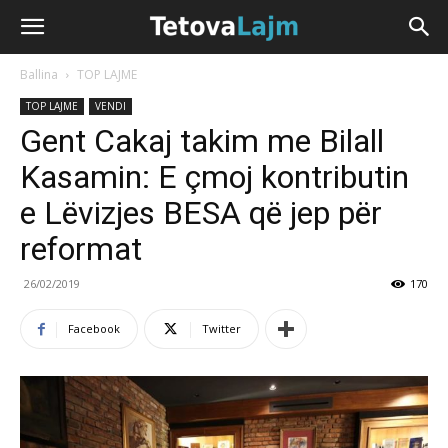
Ballina
TOP LAJME
TOP LAJME
VENDI
Gent Cakaj takim me Bilall
Kasamin: E çmoj kontributin
e Lëvizjes BESA që jep për
reformat
26/02/2019
170
Facebook
Twitter