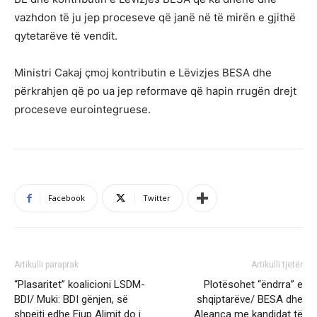
vazhdon të ju jep proceseve që janë në të mirën e gjithë
qytetarëve të vendit.
Ministri Cakaj çmoj kontributin e Lëvizjes BESA dhe
përkrahjen që po ua jep reformave që hapin rrugën drejt
proceseve eurointegruese.
Facebook
Twitter
Artikulli paraprak
Artikulli tjetër
“Plasaritet” koalicioni LSDM-
Plotësohet “ëndrra” e
BDI/ Muki: BDI gënjen, së
shqiptarëve/ BESA dhe
shpejti edhe Ejup Alimit do i
Aleanca me kandidat të