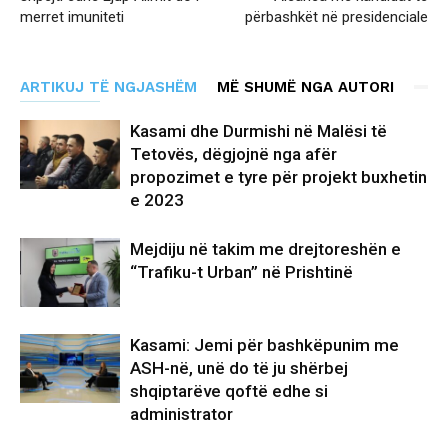
merret imuniteti
përbashkët në presidenciale
ARTIKUJ TË NGJASHËM
MË SHUMË NGA AUTORI
Kasami dhe Durmishi në Malësi të
Tetovës, dëgjojnë nga afër
propozimet e tyre për projekt buxhetin
e 2023
Mejdiju në takim me drejtoreshën e
“Trafiku-t Urban” në Prishtinë
Kasami: Jemi për bashkëpunim me
ASH-në, unë do të ju shërbej
shqiptarëve qoftë edhe si
administrator