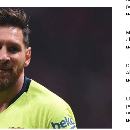
p
M
M
a
M
D
A
M
L
p
n
M