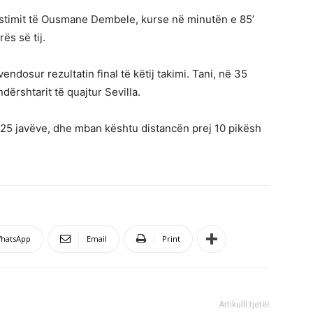
asistimit të Ousmane Dembele, kurse në minutën e 85’
ës së tij.
ndosur rezultatin final të këtij takimi. Tani, në 35
dërshtarit të quajtur Sevilla.
25 javëve, dhe mban kështu distancën prej 10 pikësh
hatsApp
Email
Print
Artikulli tjetër