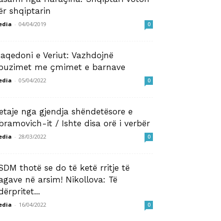
ër shqiptarin
edia
-
04/04/2019
0
aqedoni e Veriut: Vazhdojnë
buzimet me çmimet e barnave
edia
-
05/04/2022
0
etaje nga gjendja shëndetësore e
bramovich-it / Ishte disa orë i verbër
edia
-
28/03/2022
0
SDM thotë se do të ketë rritje të
agave në arsim! Nikollova: Të
dërpritet...
edia
-
16/04/2022
0