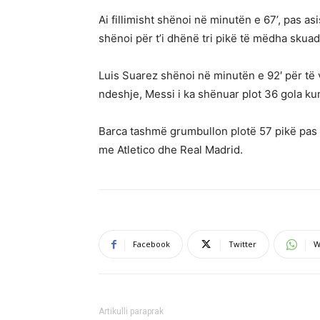
Ai fillimisht shënoi në minutën e 67’, pas 
shënoi për t’i dhënë tri pikë të mëdha skuadr
Luis Suarez shënoi në minutën e 92′ për të ve
ndeshje, Messi i ka shënuar plot 36 gola kun
Barca tashmë grumbullon plotë 57 pikë pas 
me Atletico dhe Real Madrid.
Facebook
Twitter
W
Artikulli paraprak