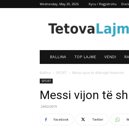
Wednesday, May 20, 2026
Kycu / Regjistrohu
Disc
TetovaLajm
BALLINA
TOP LAJME
VENDI
RA
Ballina
SPORT
Messi vijon të shkruajë historinë
SPORT
Messi vijon të sh
24/02/2019
Facebook
Twitter
W