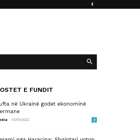
OSTET E FUNDIT
ufta në Ukrainë godet ekonominë
jermane
edia
-
05/05/2022
0
asami nga Haraçina: Shqiptari voton