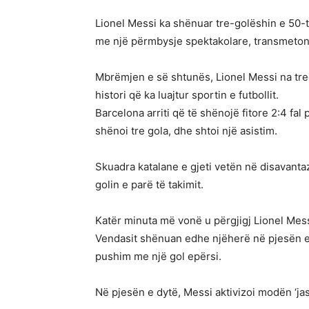
Lionel Messi ka shënuar tre-golëshin e 50-të
me një përmbysje spektakolare, transmeto
Mbrëmjen e së shtunës, Lionel Messi na treg
histori që ka luajtur sportin e futbollit.
Barcelona arriti që të shënojë fitore 2:4 fal 
shënoi tre gola, dhe shtoi një asistim.
Skuadra katalane e gjeti vetën në disavant
golin e parë të takimit.
Katër minuta më vonë u përgjigj Lionel Messi,
Vendasit shënuan edhe njëherë në pjesën e
pushim me një gol epërsi.
Në pjesën e dytë, Messi aktivizoi modën ‘jas