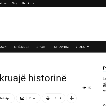
laimer
Blog
About me
JONI
SHËNDET
SPORT
SHOWBIZ
VIDEO
P
kruajë historinë
L
g
180
M
hatsApp
Email
Print
K