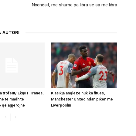
Nxënësit, më shumë pa libra se sa me libra
 AUTORI
 trofeut/ Ekipi i Tiranës,
Klasikja angleze nuk ka fitues,
më të madh të
Manchester United ndan pikën me
e që agjërojnë
Liverpoolin