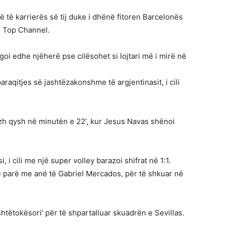
 të karrierës së tij duke i dhënë fitoren Barcelonës
n Top Channel.
oi edhe njëherë pse cilësohet si lojtari më i mirë në
paraqitjes së jashtëzakonshme të argjentinasit, i cili
azh qysh në minutën e 22’, kur Jesus Navas shënoi
 i cili me një super volley barazoi shifrat në 1:1.
 parë me anë të Gabriel Mercados, për të shkuar në
htëtokësori’ për të shpartalluar skuadrën e Sevillas.