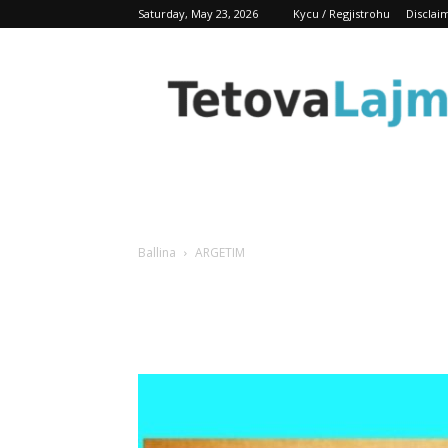
Saturday, May 23, 2026
Kycu / Regjistrohu
Disclai
TetovaLajm
Ballina
ARGETIM