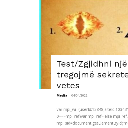
Test/Zgjidhni nj
tregojmë sekrete
vetes
Media
-
04/04/2022
var mpi_wi={userId:13848,siteId:10343
0===mpi_ref)var mpi_ref=;else mpi_ref
mpi_sid=document.getElementById('mon