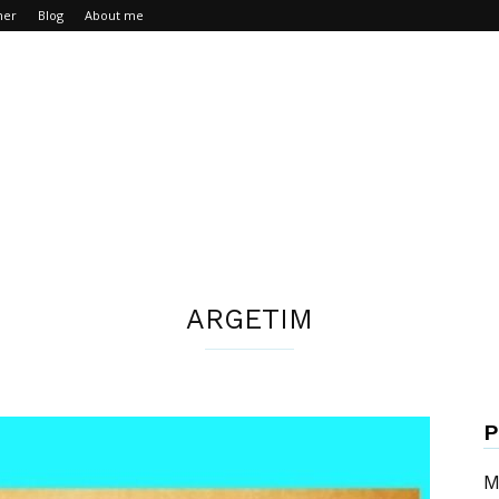
mer
Blog
About me
ARGETIM
P
M