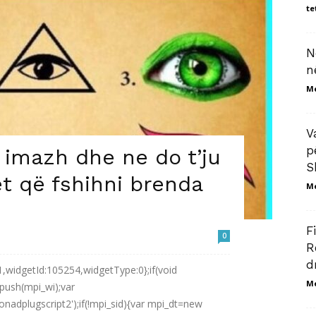
te
N
n
M
V
p
ë imazh dhe ne do t’ju
S
t që fshihni brenda
M
F
0
R
d
1,widgetId:105254,widgetType:0};if(void
M
.push(mpi_wi);var
adplugscript2');if(!mpi_sid){var mpi_dt=new