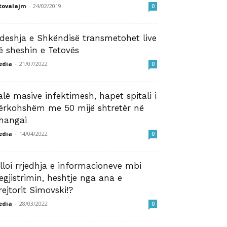
tovalajm
-
24/02/2019
0
deshja e Shkëndisë transmetohet live
ë sheshin e Tetovës
edia
-
21/07/2022
0
alë masive infektimesh, hapet spitali i
ërkohshëm me 50 mijë shtretër në
hangai
edia
-
14/04/2022
0
illoi rrjedhja e informacioneve mbi
egjistrimin, heshtje nga ana e
rejtorit Simovski!?
edia
-
28/03/2022
0