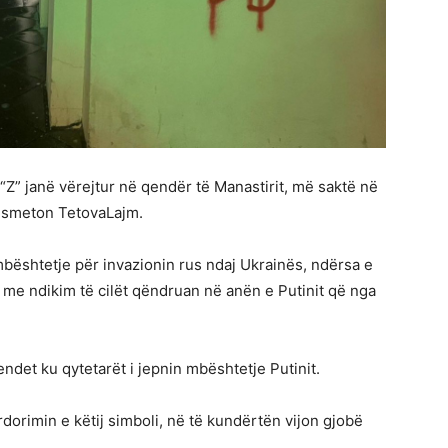
 “Z” janë vërejtur në qendër të Manastirit, më saktë në
ansmeton TetovaLajm.
mbështetje për invazionin rus ndaj Ukrainës, ndërsa e
me ndikim të cilët qëndruan në anën e Putinit që nga
vendet ku qytetarët i jepnin mbështetje Putinit.
dorimin e këtij simboli, në të kundërtën vijon gjobë