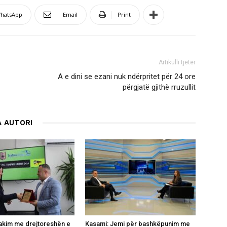
hatsApp
Email
Print
Artikulli tjetër
A e dini se ezani nuk ndërpritet për 24 ore
përgjatë gjithë rruzullit
 AUTORI
takim me drejtoreshën e
Kasami: Jemi për bashkëpunim me