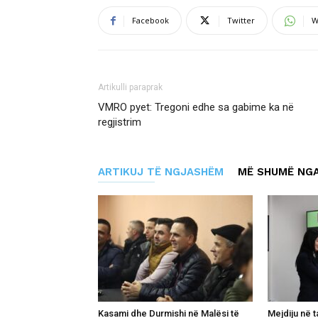
Facebook
Twitter
W
Artikulli paraprak
VMRO pyet: Tregoni edhe sa gabime ka në
regjistrim
ARTIKUJ TË NGJASHËM
MË SHUMË NGA
Kasami dhe Durmishi në Malësi të
Mejdiju në 