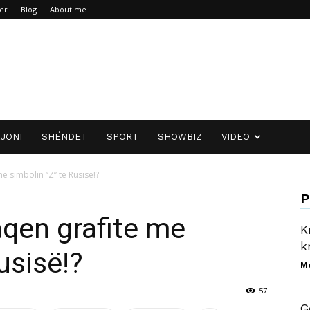
er
Blog
About me
JONI
SHËNDET
SPORT
SHOWBIZ
VIDEO
e simbolin “Z” të Rusisë!?
P
qen grafite me
K
k
usisë!?
M
57
G