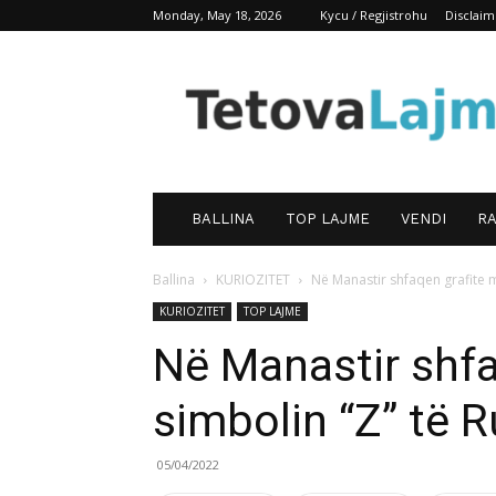
Monday, May 18, 2026
Kycu / Regjistrohu
Disclaim
TetovaLajm
BALLINA
TOP LAJME
VENDI
RA
Ballina
KURIOZITET
Në Manastir shfaqen grafite m
KURIOZITET
TOP LAJME
Në Manastir shfa
simbolin “Z” të R
05/04/2022