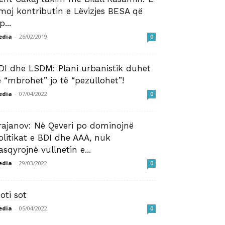
moj kontributin e Lëvizjes BESA që
p...
edia
-
26/02/2019
0
DI dhe LSDM: Plani urbanistik duhet
ë “mbrohet” jo të “pezullohet”!
edia
-
07/04/2022
0
rajanov: Në Qeveri po dominojnë
olitikat e BDI dhe AAA, nuk
asqyrojnë vullnetin e...
edia
-
29/03/2022
0
oti sot
edia
-
05/04/2022
0