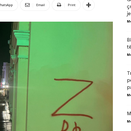
hatsApp
Email
Print
ç
je
M
B
t
M
T
p
p
M
M
M