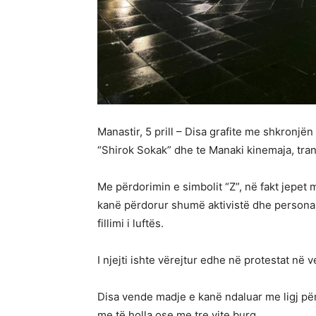
Manastir, 5 prill – Disa grafite me shkronjën
“Shirok Sokak” dhe te Manaki kinemaja, tr
Me përdorimin e simbolit “Z”, në fakt jepet 
kanë përdorur shumë aktivistë dhe persona 
fillimi i luftës.
I njejti ishte vërejtur edhe në protestat në 
Disa vende madje e kanë ndaluar me ligj për
me të holla ose me tre vite burg.