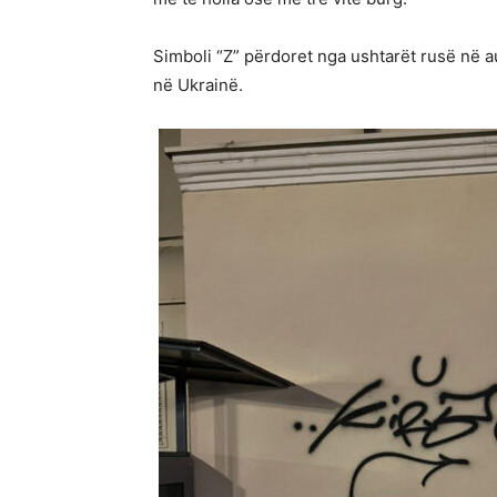
Simboli “Z” përdoret nga ushtarët rusë në a
në Ukrainë.