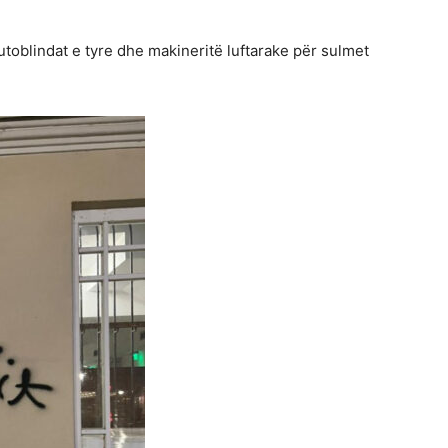
utoblindat e tyre dhe makineritë luftarake për sulmet