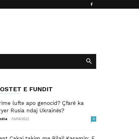
OSTET E FUNDIT
rime lufte apo genocid? Çfarë ka
ryer Rusia ndaj Ukrainës?
edia
-
06/04/2022
0
ent Cakaj takim me Bilall Kasamin: E