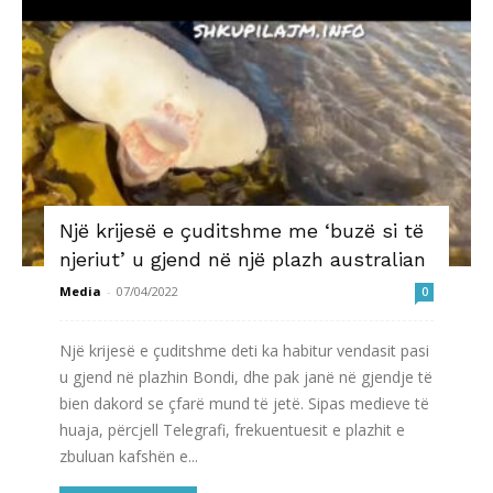
Një krijesë e çuditshme me ‘buzë si të
njeriut’ u gjend në një plazh australian
Media
-
07/04/2022
0
Një krijesë e çuditshme deti ka habitur vendasit pasi
u gjend në plazhin Bondi, dhe pak janë në gjendje të
bien dakord se çfarë mund të jetë. Sipas medieve të
huaja, përcjell Telegrafi, frekuentuesit e plazhit e
zbuluan kafshën e...