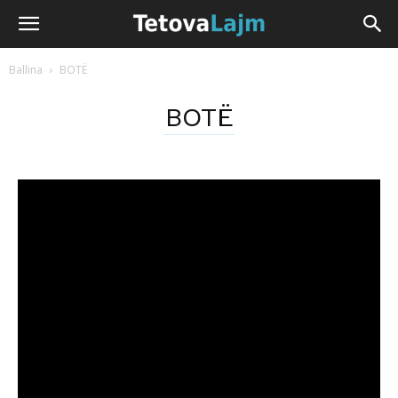
Ballina
BOTË
BOTË