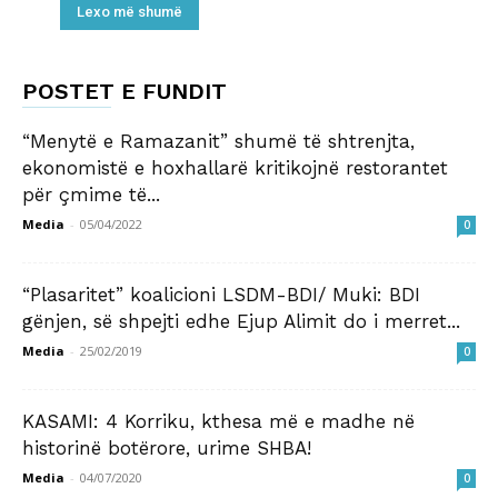
Lexo më shumë
POSTET E FUNDIT
“Menytë e Ramazanit” shumë të shtrenjta,
ekonomistë e hoxhallarë kritikojnë restorantet
për çmime të...
Media
-
05/04/2022
0
“Plasaritet” koalicioni LSDM-BDI/ Muki: BDI
gënjen, së shpejti edhe Ejup Alimit do i merret...
Media
-
25/02/2019
0
KASAMI: 4 Korriku, kthesa më e madhe në
historinë botërore, urime SHBA!
Media
-
04/07/2020
0