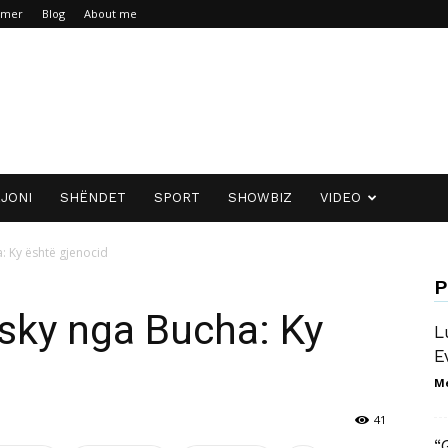
aimer
Blog
About me
JONI
SHËNDET
SPORT
SHOWBIZ
VIDEO
 Ky është gjenocid
P
sky nga Bucha: Ky
L
E
M
41
“