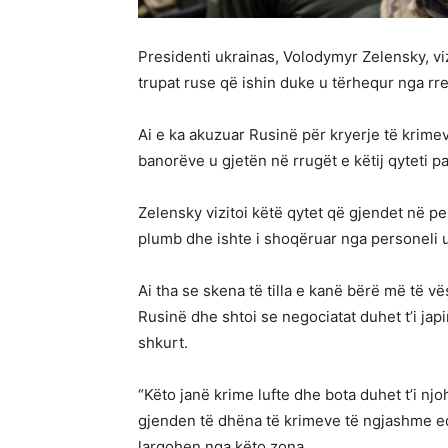
Presidenti ukrainas, Volodymyr Zelensky, vi
trupat ruse që ishin duke u tërhequr nga rre
Ai e ka akuzuar Rusinë për kryerje të krimev
banorëve u gjetën në rrugët e këtij qyteti p
Zelensky vizitoi këtë qytet që gjendet në peri
plumb dhe ishte i shoqëruar nga personeli 
Ai tha se skena të tilla e kanë bërë më të v
Rusinë dhe shtoi se negociatat duhet t’i ja
shkurt.
“Këto janë krime lufte dhe bota duhet t’i njo
gjenden të dhëna të krimeve të ngjashme edh
largohen nga këto zona.