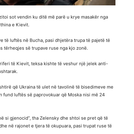
zitoi sot vendin ku ditë më parë u krye masakër nga
thina e Kievit.
e të luftës në Bucha, pasi dhjetëra trupa të pajetë të
as tërheqjes së trupave ruse nga kjo zonë.
feri të Kievit, teksa kishte të veshur një jelek anti-
ushtarak.
ështirë që Ukraina të ulet në tavolinë të bisedimeve me
pin fund luftës së paprovokuar që Moska nisi më 24
hë si gjenocid”, tha Zelensky dhe shtoi se pret që të
e në rajonet e tjera të okupuara, pasi trupat ruse të