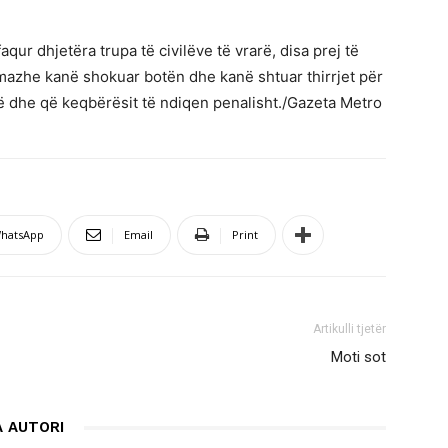
qur dhjetëra trupa të civilëve të vrarë, disa prej të
imazhe kanë shokuar botën dhe kanë shtuar thirrjet për
ë dhe që keqbërësit të ndiqen penalisht./Gazeta Metro
hatsApp
Email
Print
Artikulli tjetër
Moti sot
 AUTORI