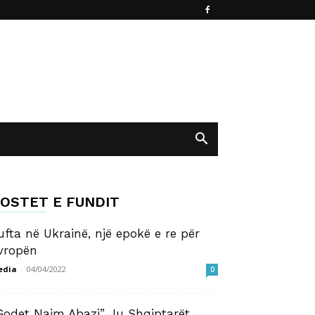
OSTET E FUNDIT
ufta në Ukrainë, një epokë e re për
vropën
edia
-
04/04/2022
0
Godet Naim Abazi” Ju Shqiptarët