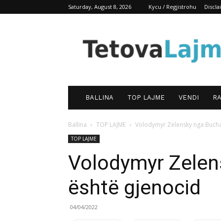
Saturday, August 8, 2026
Kycu / Regjistrohu
Discl
TetovaLajm
BALLINA
TOP LAJME
VENDI
RA
Ballina
TOP LAJME
Volodymyr Zelensky nga Bucha:
TOP LAJME
Volodymyr Zelen
është gjenocid
04/04/2022