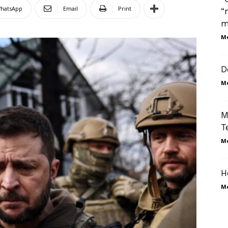
hatsApp
Email
Print
“
m
M
D
M
M
T
M
H
M