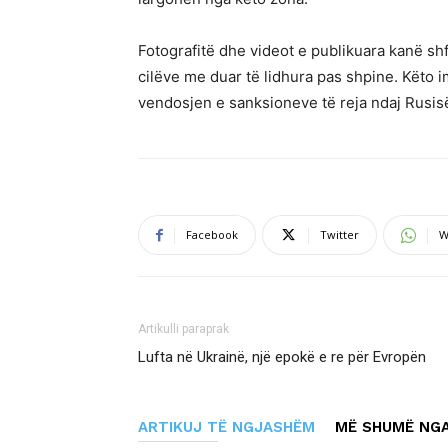
Fotografitë dhe videot e publikuara kanë shfa
cilëve me duar të lidhura pas shpine. Këto 
vendosjen e sanksioneve të reja ndaj Rusis
Facebook
Twitter
W
Artikulli paraprak
Lufta në Ukrainë, një epokë e re për Evropën
ARTIKUJ TË NGJASHËM
MË SHUMË NGA