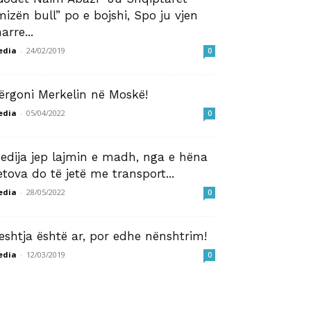
mizën bull” po e bojshi, Spo ju vjen
arre...
edia
-
24/02/2019
0
ërgoni Merkelin në Moskë!
edia
-
05/04/2022
0
edija jep lajmin e madh, nga e hëna
etova do të jetë me transport...
edia
-
28/05/2022
0
eshtja është ar, por edhe nënshtrim!
edia
-
12/03/2019
0