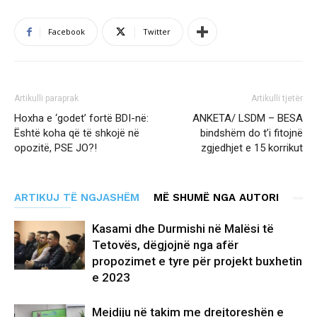
Facebook
Twitter
Artikulli paraprak
Artikulli tjetër
Hoxha e ‘godet’ fortë BDI-në:
ANKETA/ LSDM – BESA
Është koha që të shkojë në
bindshëm do t’i fitojnë
opozitë, PSE JO?!
zgjedhjet e 15 korrikut
ARTIKUJ TË NGJASHËM
MË SHUMË NGA AUTORI
Kasami dhe Durmishi në Malësi të
Tetovës, dëgjojnë nga afër
propozimet e tyre për projekt buxhetin
e 2023
Mejdiju në takim me drejtoreshën e