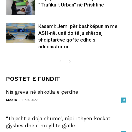
“Trafiku-t Urban” në Prishtinë
Kasami: Jemi për bashkëpunim me
ASH-në, unë do të ju shërbej
shqiptarëve qoftë edhe si
administrator
POSTET E FUNDIT
Nis greva në shkolla e çerdhe
Media
-
11/04/2022
0
“Thjesht e doja shumë”, nipi i thyen kockat
gjyshes dhe e mbyll të gjallë...