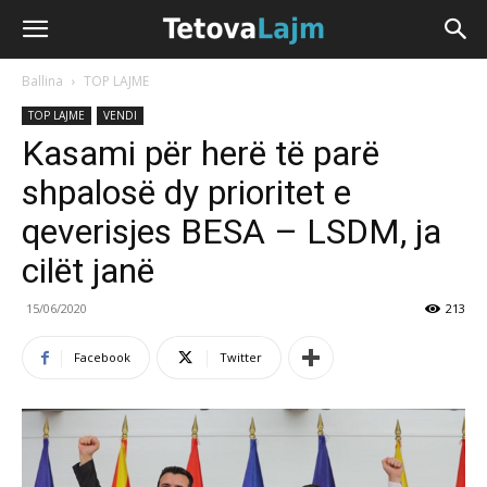
Ballina
TOP LAJME
TOP LAJME
VENDI
Kasami për herë të parë
shpalosë dy prioritet e
qeverisjes BESA – LSDM, ja
cilët janë
15/06/2020
213
Facebook
Twitter