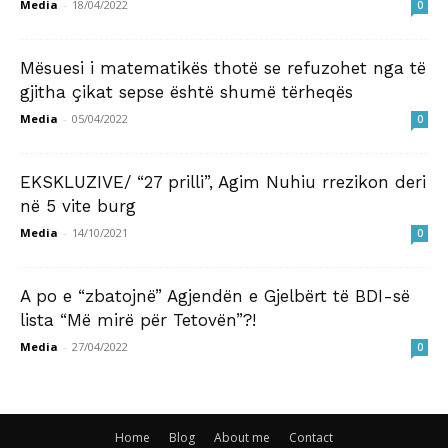
Media
-
18/04/2022
0
Mësuesi i matematikës thotë se refuzohet nga të
gjitha çikat sepse është shumë tërheqës
Media
-
05/04/2022
0
EKSKLUZIVE/ “27 prilli”, Agim Nuhiu rrezikon deri
në 5 vite burg
Media
-
14/10/2021
0
A po e “zbatojnë” Agjendën e Gjelbërt të BDI-së
lista “Më mirë për Tetovën”?!
Media
-
27/04/2022
0
Home
Blog
About me
Contact